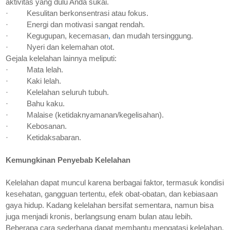
aktivitas yang dulu Anda sukai.
·
Kesulitan berkonsentrasi atau fokus.
·
Energi dan motivasi sangat rendah.
·
Kegugupan, kecemasan
,
dan mudah tersinggung.
·
Nyeri dan kelemahan otot.
Gejala kelelahan lainnya meliputi:
·
Mata lelah.
·
Kaki lelah.
·
Kelelahan seluruh tubuh.
·
Bahu kaku.
·
Malaise (ketidaknyamanan/kegelisahan).
·
Kebosanan.
·
Ketidaksabaran.
Kemungkinan Penyebab Kelelahan
Kelelahan dapat muncul karena berbagai faktor, termasuk kondisi
kesehatan, gangguan tertentu, efek obat-obatan, dan kebiasaan
gaya hidup. Kadang kelelahan bersifat sementara, namun bisa
juga menjadi kronis, berlangsung enam bulan atau lebih.
Beberapa cara sederhana dapat membantu mengatasi kelelahan,