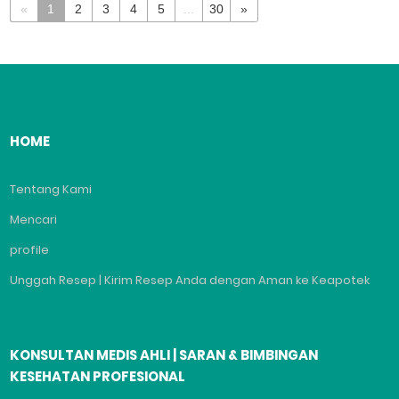
«
1
2
3
4
5
...
30
»
HOME
Tentang Kami
Mencari
profile
Unggah Resep | Kirim Resep Anda dengan Aman ke Keapotek
KONSULTAN MEDIS AHLI | SARAN & BIMBINGAN
KESEHATAN PROFESIONAL