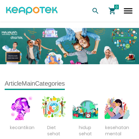
ArticleMainCategories
kecantikan
Diet
hidup
kesehatan
sehat
sehat
mental