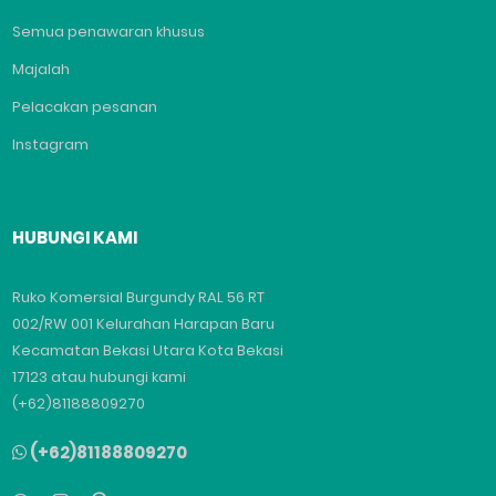
Semua penawaran khusus
Majalah
Pelacakan pesanan
Instagram
HUBUNGI KAMI
Ruko Komersial Burgundy RAL 56 RT
002/RW 001 Kelurahan Harapan Baru
Kecamatan Bekasi Utara Kota Bekasi
17123 atau hubungi kami
(+62)81188809270
(+62)81188809270