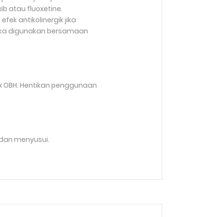
 atau fluoxetine.
ek antikolinergik jika
 jika digunakan bersamaan
ix OBH. Hentikan penggunaan
 dan menyusui.