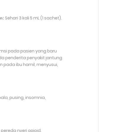
Sehari 3 kali 5 mL (1 sachet).
n:
umsi pada pasien yang baru
da penderita penyakit jantung
an pada ibu hamil, menyusui,
ala, pusing, insomnia,
ereda nyeri opioid.