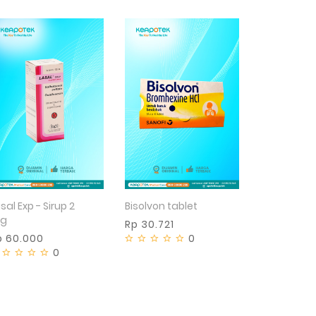
Tidak tersedia
sal Exp - Sirup 2
Bisolvon tablet
g
Rp 30.721
p 60.000
0
0