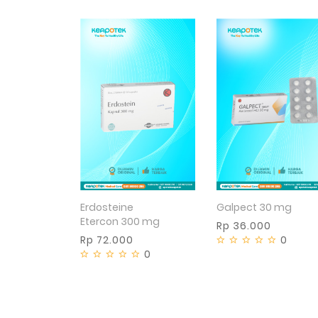
Tidak tersedia
Tidak tersedia
Erdosteine
Galpect 30 mg
Etercon 300 mg
Rp 36.000
Rp 72.000
0
0