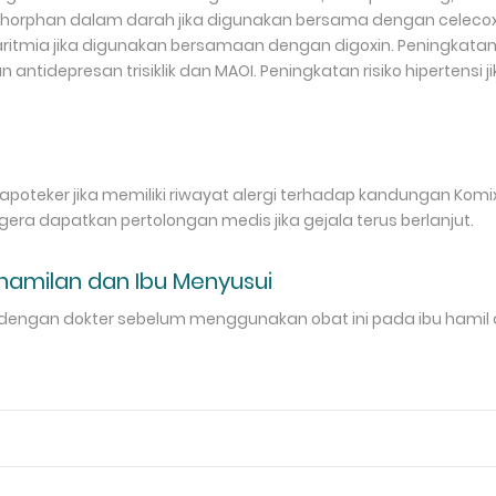
horphan dalam darah jika digunakan bersama dengan celecoxib
aritmia jika digunakan bersamaan dengan digoxin. Peningkatan ef
ntidepresan trisiklik dan MAOI. Peningkatan risiko hipertensi
poteker jika memiliki riwayat alergi terhadap kandungan Kom
segera dapatkan pertolongan medis jika gejala terus berlanjut.
amilan dan Ibu Menyusui
u dengan dokter sebelum menggunakan obat ini pada ibu hamil