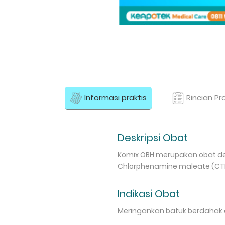
Informasi praktis
Rincian Pr
Deskripsi Obat
Komix OBH merupakan obat den
Chlorphenamine maleate (CTM
Indikasi Obat
Meringankan batuk berdahak d