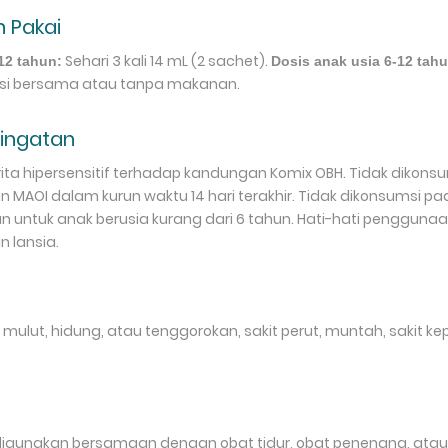
 Pakai
Sehari 3 kali 14 mL (2 sachet).
12 tahun:
Dosis anak usia 6-12 tahu
si bersama atau tanpa makanan.
ringatan
ta hipersensitif terhadap kandungan Komix OBH. Tidak dikons
MAOI dalam kurun waktu 14 hari terakhir. Tidak dikonsumsi pa
an untuk anak berusia kurang dari 6 tahun. Hati-hati pengguna
 lansia.
mulut, hidung, atau tenggorokan, sakit perut, muntah, sakit kep
 digunakan bersamaan dengan obat tidur, obat penenang, atau p