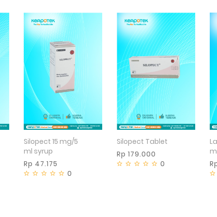
Tidak tersedia
Tidak tersedia
Silopect 15 mg/5
Silopect Tablet
La
ml syrup
m
Rp 179.000
Rp 47.175
0
R
0