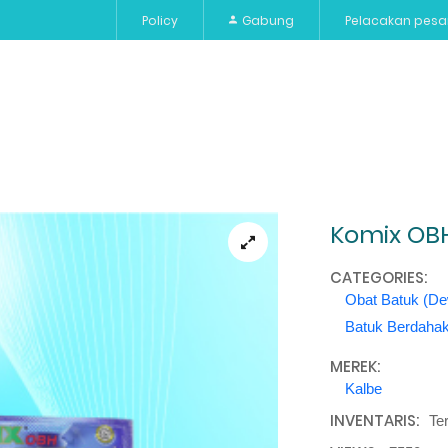
Policy
Gabung
Pelacakan pes
Vitamin
Paket
Alat Kesehatan
Merek
Bayi 
Komix OB
CATEGORIES:
Obat Batuk (D
Batuk Berdaha
MEREK:
Kalbe
INVENTARIS:
Te