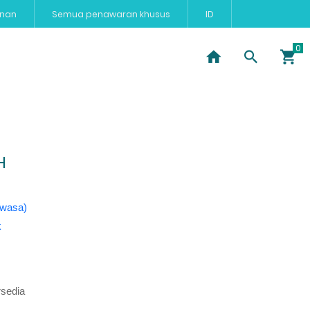
anan
Semua penawaran khusus
ID
Dan Ibu
H
ewasa)
k
rsedia