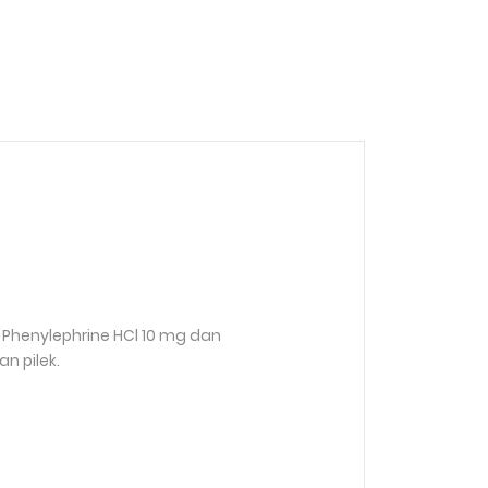
Phenylephrine HCl 10 mg dan
n pilek.