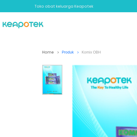
Toko obat keluarga Keapotek
Penyakit
Obat
Kecantikan
Home
Produk
Komix OBH