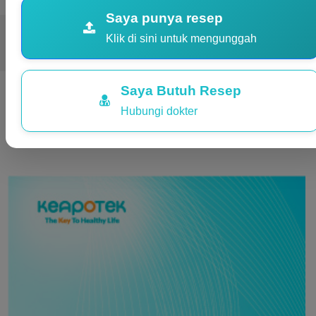
Saya punya resep
Klik di sini untuk mengunggah
Silopect Tablet
Batuk Berdahak
Saya Butuh Resep
Produk-produk terkait
Hubungi dokter
Tidak tersedia