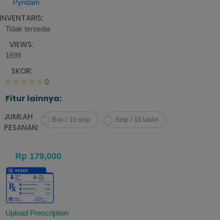
Pyridam
INVENTARIS:
Tidak tersedia
VIEWS:
1699
SKOR:
0
Fitur lainnya:
JUMLAH
Box / 10 strip
Strip / 10 tablet
PESANAN:
Upload Prescription