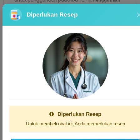
Ambroxol dieksresikan ke
pada ibu menyusui:
dalam ASI. Konsultasikan dengan dokter untuk
Diperlukan Resep
penggunaan obat ini pada ibu menyusui.
Komentar pengguna
Tolong
Gabung
atau
daftar
Diperlukan Resep
Untuk membeli obat ini, Anda memerlukan resep