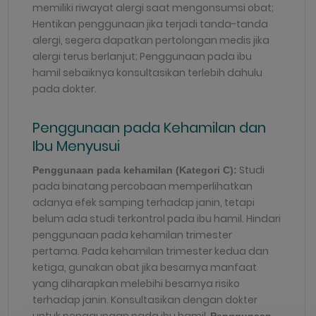
memiliki riwayat alergi saat mengonsumsi obat;
Hentikan penggunaan jika terjadi tanda-tanda
alergi, segera dapatkan pertolongan medis jika
alergi terus berlanjut; Penggunaan pada ibu
hamil sebaiknya konsultasikan terlebih dahulu
pada dokter.
Penggunaan pada Kehamilan dan
Ibu Menyusui
Studi
Penggunaan pada kehamilan
(
Kategori C):
pada binatang percobaan memperlihatkan
adanya efek samping terhadap janin, tetapi
belum ada studi terkontrol pada ibu hamil. Hindari
penggunaan pada kehamilan trimester
pertama. Pada kehamilan trimester kedua dan
ketiga, gunakan obat jika besarnya manfaat
yang diharapkan melebihi besarnya risiko
terhadap janin. Konsultasikan dengan dokter
untuk penggunaan pada ibu hamil.
Penggunaan