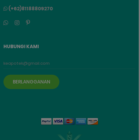
(+62)81188809270
HUBUNGI KAMI
BERLANGGANAN