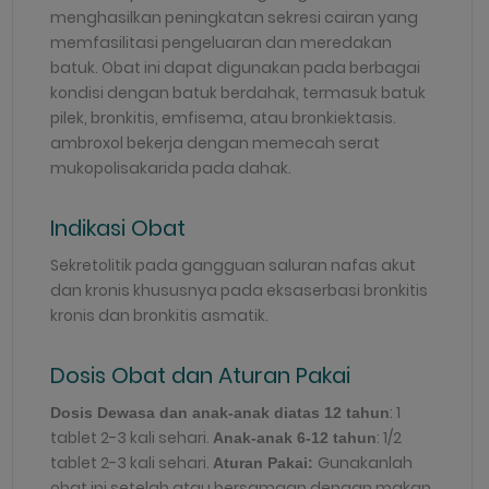
menghasilkan peningkatan sekresi cairan yang
memfasilitasi pengeluaran dan meredakan
batuk. Obat ini dapat digunakan pada berbagai
kondisi dengan batuk berdahak, termasuk batuk
pilek, bronkitis, emfisema, atau bronkiektasis.
ambroxol bekerja dengan memecah serat
mukopolisakarida pada dahak.
Indikasi Obat
Sekretolitik pada gangguan saluran nafas akut
dan kronis khususnya pada eksaserbasi bronkitis
kronis dan bronkitis asmatik.
Dosis Obat dan Aturan Pakai
: 1
Dosis Dewasa dan anak-anak diatas 12 tahun
tablet 2-3 kali sehari.
: 1/2
Anak-anak 6-12 tahun
tablet 2-3 kali sehari.
Gunakanlah
Aturan Pakai:
obat ini setelah atau bersamaan dengan makan.