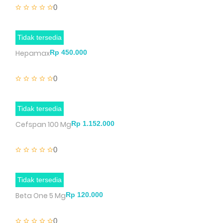
CPG 75 mg
0
Tidak tersedia
Hepamax