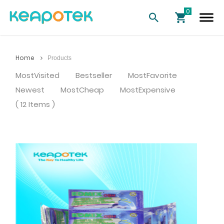
Home
Products
MostVisited
Bestseller
MostFavorite
Newest
MostCheap
MostExpensive
( 12 Items )