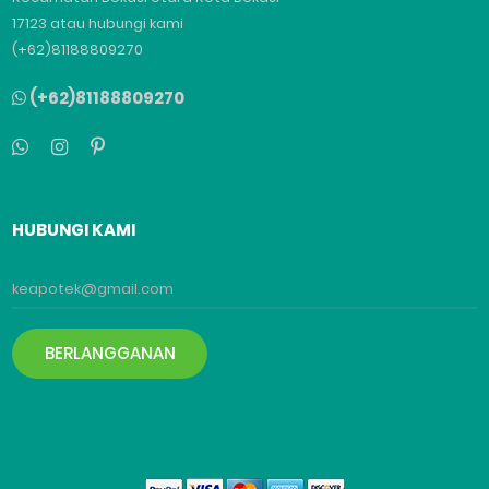
17123 atau hubungi kami
(+62)81188809270
(+62)81188809270
HUBUNGI KAMI
BERLANGGANAN