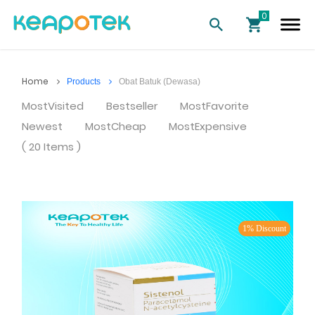
Home
Products
Obat Batuk (Dewasa)
MostVisited
Bestseller
MostFavorite
Newest
MostCheap
MostExpensive
( 20 Items )