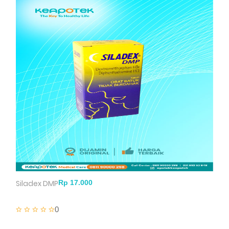
Siladex DMP
0