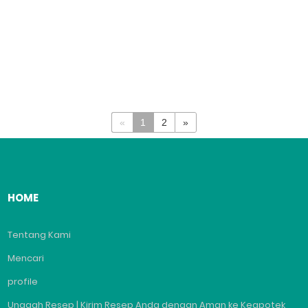
«
1
2
»
HOME
Tentang Kami
Mencari
profile
Unggah Resep | Kirim Resep Anda dengan Aman ke Keapotek