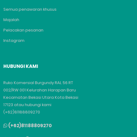
Semua penawaran khusus
Majalah
Pelacakan pesanan
Instagram
HUBUNGI KAMI
Ruko Komersial Burgundy RAL 56 RT
002/RW 001 Kelurahan Harapan Baru
Kecamatan Bekasi Utara Kota Bekasi
17123 atau hubungi kami
(+62)81188809270
(+62)81188809270