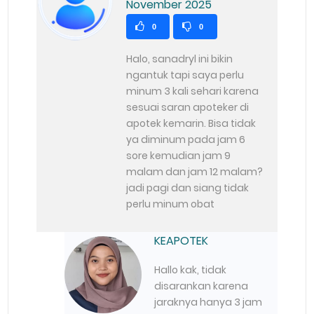
November 2025
0
0
Halo, sanadryl ini bikin
ngantuk tapi saya perlu
minum 3 kali sehari karena
sesuai saran apoteker di
apotek kemarin. Bisa tidak
ya diminum pada jam 6
sore kemudian jam 9
malam dan jam 12 malam?
jadi pagi dan siang tidak
perlu minum obat
KEAPOTEK
Hallo kak, tidak
disarankan karena
jaraknya hanya 3 jam