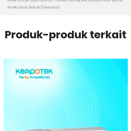
Anak batuk (usia diatas 1 tahun)،Batuk Berdahak،Obat Batuk
Anak،Obat Batuk (Dewasa)
Produk-produk terkait
Tidak tersedia