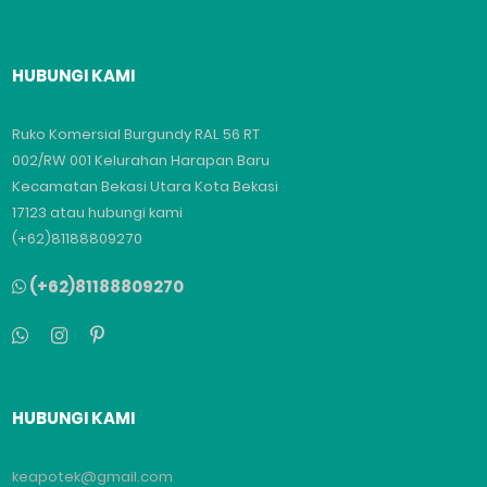
HUBUNGI KAMI
Ruko Komersial Burgundy RAL 56 RT
002/RW 001 Kelurahan Harapan Baru
Kecamatan Bekasi Utara Kota Bekasi
17123 atau hubungi kami
(+62)81188809270
(+62)81188809270
HUBUNGI KAMI