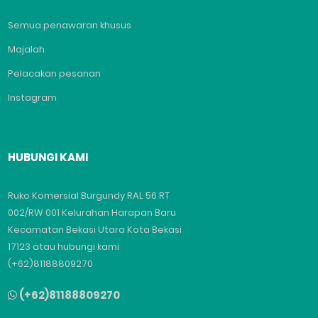
Semua penawaran khusus
Majalah
Pelacakan pesanan
Instagram
HUBUNGI KAMI
Ruko Komersial Burgundy RAL 56 RT
002/RW 001 Kelurahan Harapan Baru
Kecamatan Bekasi Utara Kota Bekasi
17123 atau hubungi kami
(+62)81188809270
(+62)81188809270