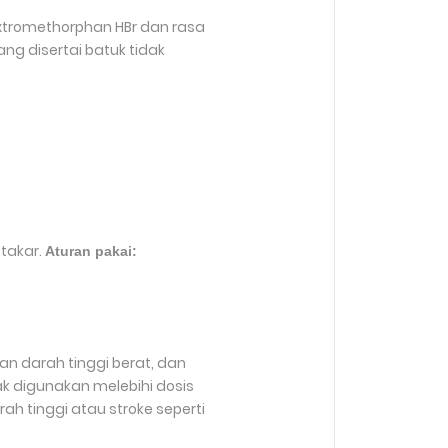
xtromethorphan HBr dan rasa
ng disertai batuk tidak
 takar.
Aturan pakai:
n darah tinggi berat, dan
k digunakan melebihi dosis
ah tinggi atau stroke seperti