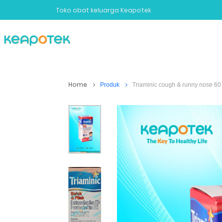
Toko obat keluarga Keapotek
Penyakit
Obat
Kecantikan
Home
Produk
Triaminic cough & runny nose 60