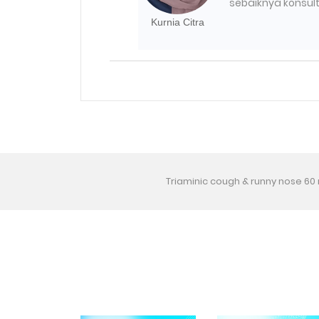
sebaiknya konsu
Kurnia Citra
Triaminic cough & runny nose 60