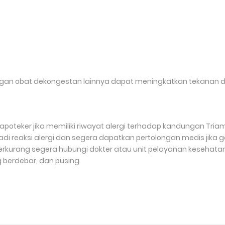
n obat dekongestan lainnya dapat meningkatkan tekanan d
poteker jika memiliki riwayat alergi terhadap kandungan Triam
di reaksi alergi dan segera dapatkan pertolongan medis jika geja
k berkurang segera hubungi dokter atau unit pelayanan kesehat
ng berdebar, dan pusing.