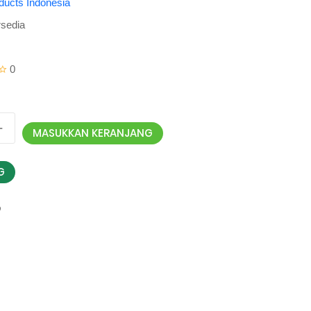
oducts Indonesia
rsedia
0
MASUKKAN KERANJANG
G