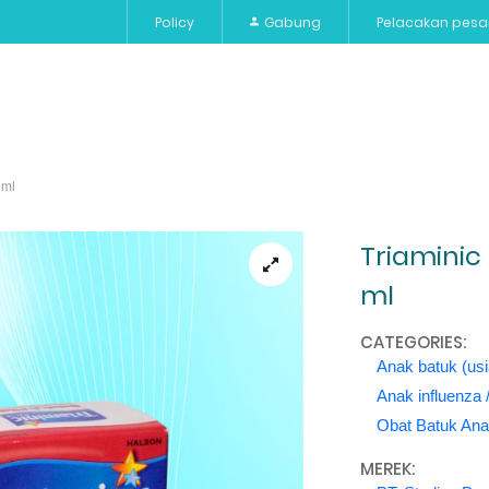
Policy
Gabung
Pelacakan pes
Vitamin
Paket
Alat Kesehatan
Merek
Bayi 
 ml
Triaminic
ml
CATEGORIES:
Anak batuk (usi
Anak influenza /
Obat Batuk An
MEREK: