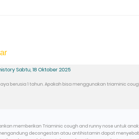
tar
 history Sabtu, 18 Oktober 2025
saya berusia 1 tahun. Apakah bisa menggunakan triaminic cou
arankan memberikan Triaminic cough and runny nose untuk anak
 mengandung decongestan atau antihistamin dapat menyebabka