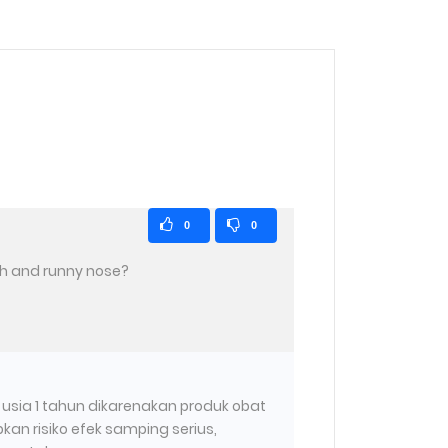
0
0
gh and runny nose?
 usia 1 tahun dikarenakan produk obat
n risiko efek samping serius,