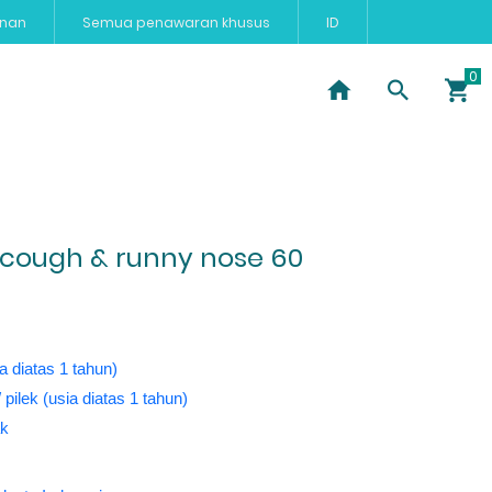
anan
Semua penawaran khusus
ID
Dan Ibu
 cough & runny nose 60
a diatas 1 tahun)
 pilek (usia diatas 1 tahun)
ak