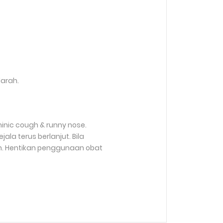
arah.
inic cough & runny nose.
la terus berlanjut. Bila
an. Hentikan penggunaan obat