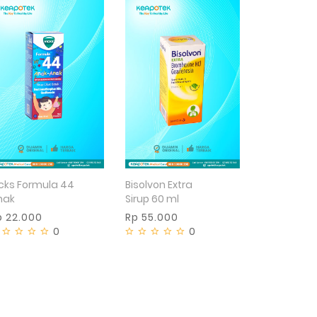
Bisolvon Extra
icks Formula 44
Sirup 60 ml
nak
Rp 55.000
p 22.000
0
0