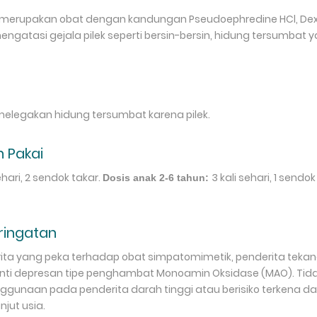
e merupakan obat dengan kandungan Pseudoephredine HCl, De
ngatasi gejala pilek seperti bersin-bersin, hidung tersumbat ya
elegakan hidung tersumbat karena pilek.
 Pakai
ehari, 2 sendok takar.
3 kali sehari, 1 sendok
Dosis anak 2-6 tahun:
eringatan
ta yang peka terhadap obat simpatomimetik, penderita tekana
nti depresan tipe penghambat Monoamin Oksidase (MAO). Tida
nggunaan pada penderita darah tinggi atau berisiko terkena dar
jut usia.