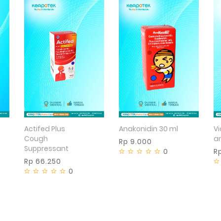
Actifed Plus
Anakonidin 30 ml
V
Cough
a
Rp 9.000
Suppressant
0
R
Rp 66.250
0