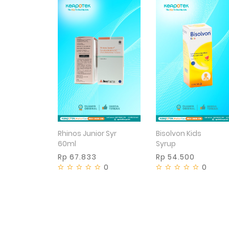
Bisolvon Kids
Rhinos Junior Syr
Syrup
60ml
Rp 54.500
Rp 67.833
0
0