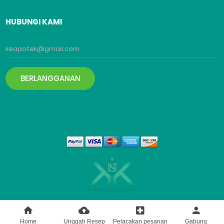
HUBUNGI KAMI
BERLANGGANAN
Hak cipta ©
2026 All rights reserved | Made with
Home
Unggah Resep
Pelacakan pesanan
Gabung