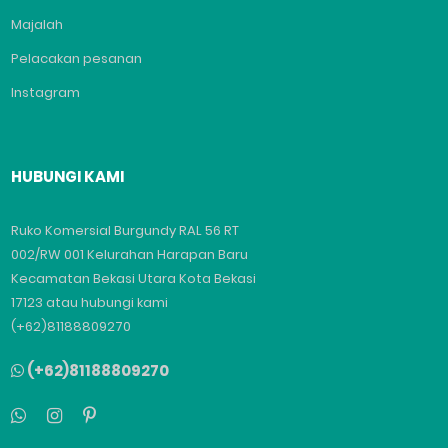
Majalah
Pelacakan pesanan
Instagram
HUBUNGI KAMI
Ruko Komersial Burgundy RAL 56 RT
002/RW 001 Kelurahan Harapan Baru
Kecamatan Bekasi Utara Kota Bekasi
17123 atau hubungi kami
(+62)81188809270
(+62)81188809270