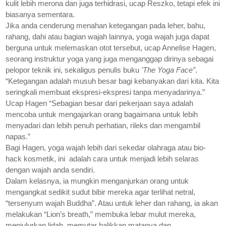
kulit lebih merona dan juga terhidrasi, ucap Reszko, tetapi efek ini
biasanya sementara.
Jika anda cenderung menahan ketegangan pada leher, bahu,
rahang, dahi atau bagian wajah lainnya, yoga wajah juga dapat
berguna untuk melemaskan otot tersebut, ucap Annelise Hagen,
seorang instruktur yoga yang juga menganggap dirinya sebagai
pelopor teknik ini, sekaligus penulis buku
'The Yoga Face”
.
“Ketegangan adalah musuh besar bagi kebanyakan dari kita. Kita
seringkali membuat ekspresi-ekspresi tanpa menyadarinya.”
Ucap Hagen “Sebagian besar dari pekerjaan saya adalah
mencoba untuk mengajarkan orang bagaimana untuk lebih
menyadari dan lebih penuh perhatian, rileks dan mengambil
napas.”
Bagi Hagen, yoga wajah lebih dari sekedar olahraga atau bio-
hack kosmetik, ini adalah cara untuk menjadi lebih selaras
dengan wajah anda sendiri.
Dalam kelasnya, ia mungkin menganjurkan orang untuk
mengangkat sedikit sudut bibir
mereka agar terlihat netral,
“tersenyum wajah Buddha”. Atau untuk leher dan rahang, ia akan
melakukan “Lion’s breath,”
membuka lebar mulut mereka,
menjulurkan lidah, memutar balikkan matanya dan