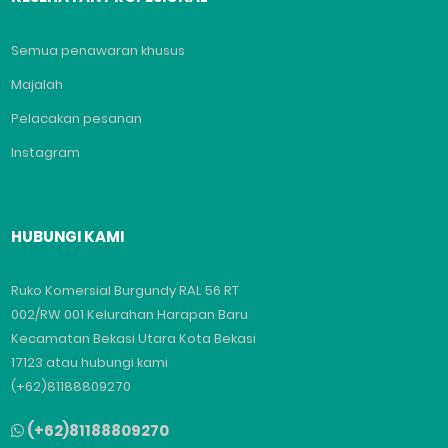
Semua penawaran khusus
Majalah
Pelacakan pesanan
Instagram
HUBUNGI KAMI
Ruko Komersial Burgundy RAL 56 RT
002/RW 001 Kelurahan Harapan Baru
Kecamatan Bekasi Utara Kota Bekasi
17123 atau hubungi kami
(+62)81188809270
(+62)81188809270