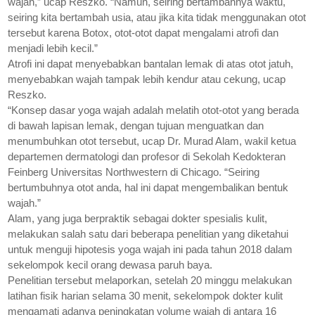
wajah,” ucap Reszko. “Namun, seiring bertambahnya waktu,
seiring kita bertambah usia, atau jika kita tidak menggunakan otot
tersebut karena Botox, otot-otot dapat mengalami atrofi dan
menjadi lebih kecil.”
Atrofi ini dapat menyebabkan bantalan lemak di atas otot jatuh,
menyebabkan wajah tampak lebih kendur atau cekung, ucap
Reszko.
“Konsep dasar yoga wajah adalah melatih otot-otot yang berada
di bawah lapisan lemak, dengan tujuan menguatkan dan
menumbuhkan otot tersebut, ucap Dr. Murad Alam, wakil ketua
departemen dermatologi dan profesor di Sekolah Kedokteran
Feinberg Universitas Northwestern di Chicago
. “Seiring
bertumbuhnya otot anda, hal ini dapat mengembalikan bentuk
wajah.”
Alam, yang juga berpraktik sebagai dokter spesialis kulit,
melakukan salah satu dari beberapa penelitian yang diketahui
untuk menguji hipotesis yoga wajah ini pada tahun 2018 dalam
sekelompok kecil orang dewasa paruh baya.
Penelitian tersebut melaporkan,
setelah 20 minggu melakukan
latihan fisik harian selama 30 menit, sekelompok dokter kulit
mengamati adanya peningkatan volume wajah di antara 16