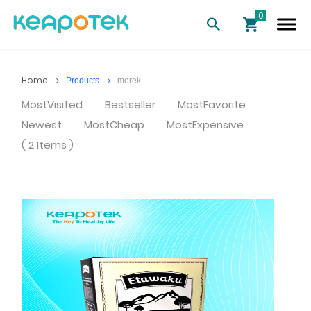
Home
Products
merek
MostVisited
Bestseller
MostFavorite
Newest
MostCheap
MostExpensive
( 2 Items )