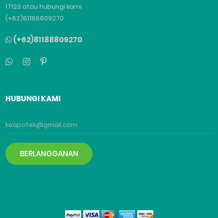
17123 atau hubungi kami
(+62)81188809270
(+62)81188809270
HUBUNGI KAMI
BERLANGGANAN