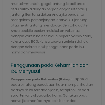
muntah-muntah, gagal jantung, bradikardia,
atau aritmia dengan perpanjangan interval QT
jantung; Beri tahu dokter Anda jika penderita
mengalami perpanjangan interval QT jantung
atau henti jantung mendadak; Beri tahu dokter
Anda apabila pasien melakukan vaksinasi
dengan vaksin bakteri hidup, seperti vaksin tifoid,
kolera, atau BCG. Konsultasikan terlebih dahulu
dengan dokter untuk penggunaan pada ibu
hamil dan menyusui.
Penggunaan pada Kehamilan dan
Ibu Menyusui
Studi
Penggunaan pada Kehamilan
(
Kategori B):
pada binatang percobaan tidak memperlihatkan
adanya risiko terhadap janin, tetapi belum ada
studi terkontrol pada ibu hamil. Gunakan obat
hanya jika manfaatnya lebih besar dari