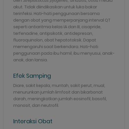
oleh
sinusitis, otitis media
Streptococcus pyogenes,
akut. Tidak diindikasikan untuk luka bakar
terinfeksi. Hati-hati penggunaan bersama
dengan obat yang memperpanjang interval QT
seperti antiaritmia kelas IA dan III, cisapride,
terfenadine, antipsikotik, antidepresan,
fluoroquinolon, obat hepatotoksik. Dapat
memengaruhi saat berkendara. Hati-hati
penggunaan pada ibu hamil, ibu menyusui, anak-
anak, dan lansia.
Efek Samping
Diare, sakit kepala, muntah, sakit perut, mual,
menurunkan jumlah limfosit dan bikarbonat
darah, meningkatkan jumlah eosinofil, basofil,
monosit, dan neutrofil.
Interaksi Obat