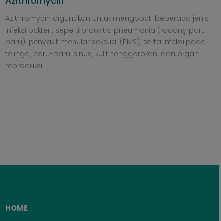
Azithromycin
Azithromycin digunakan untuk mengobati beberapa jenis
infeksi bakteri, seperti bronkitis, pneumonia (radang paru-
paru), penyakit menular seksual (PMS), serta infeksi pada
telinga, paru-paru, sinus, kulit, tenggorokan, dan organ
reproduksi
HOME