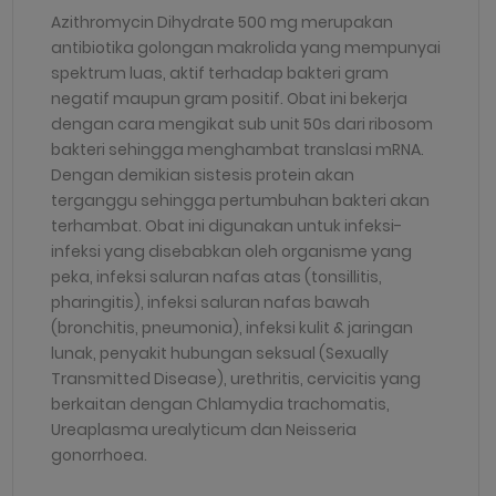
Azithromycin Dihydrate 500 mg merupakan
antibiotika golongan makrolida yang mempunyai
spektrum luas, aktif terhadap bakteri gram
negatif maupun gram positif. Obat ini bekerja
dengan cara mengikat sub unit 50s dari ribosom
bakteri sehingga menghambat translasi mRNA.
Dengan demikian sistesis protein akan
terganggu sehingga pertumbuhan bakteri akan
terhambat. Obat ini digunakan untuk infeksi-
infeksi yang disebabkan oleh organisme yang
peka, infeksi saluran nafas atas (tonsillitis,
pharingitis), infeksi saluran nafas bawah
(bronchitis, pneumonia), infeksi kulit & jaringan
lunak, penyakit hubungan seksual (Sexually
Transmitted Disease), urethritis, cervicitis yang
berkaitan dengan Chlamydia trachomatis,
Ureaplasma urealyticum dan Neisseria
gonorrhoea.