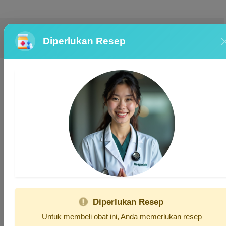
Azithromycin 500mg Hexpharm Jaya
Diperlukan Resep
Bronchitis atau pneumonia،Antibiotik،Infeksi Bakteri
Produk-produk terkait
Tidak tersedia
Diperlukan Resep
Untuk membeli obat ini, Anda memerlukan resep