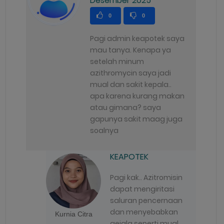
Desember 2025
0
0
Pagi admin keapotek saya
mau tanya. Kenapa ya
setelah minum
azithromycin saya jadi
mual dan sakit kepala..
apa karena kurang makan
atau gimana? saya
gapunya sakit maag juga
soalnya
KEAPOTEK
Pagi kak.. Azitromisin
dapat mengiritasi
saluran pencernaan
dan menyebabkan
Kurnia Citra
gejala seperti mual,