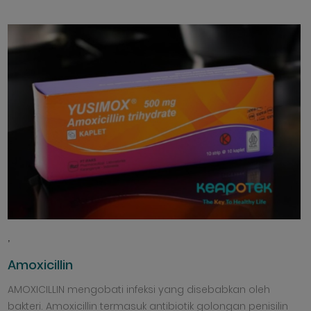
,
Amoxicillin
AMOXICILLIN mengobati infeksi yang disebabkan oleh
bakteri. Amoxicillin termasuk antibiotik golongan penisilin