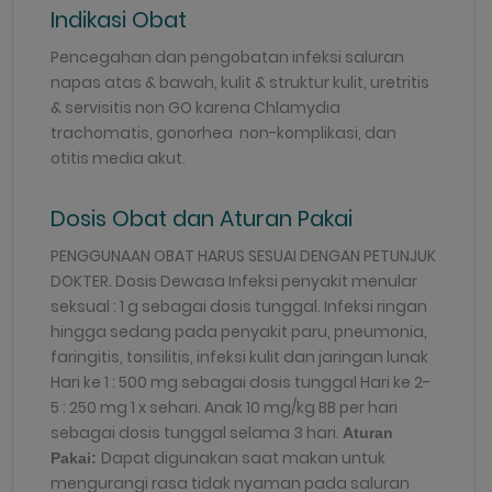
Indikasi Obat
Pencegahan dan pengobatan infeksi saluran
napas atas & bawah, kulit & struktur kulit, uretritis
& servisitis non GO karena Chlamydia
trachomatis, gonorhea non-komplikasi, dan
otitis media akut.
Dosis Obat dan Aturan Pakai
PENGGUNAAN OBAT HARUS SESUAI DENGAN PETUNJUK
DOKTER. Dosis Dewasa Infeksi penyakit menular
seksual : 1 g sebagai dosis tunggal. Infeksi ringan
hingga sedang pada penyakit paru, pneumonia,
faringitis, tonsilitis, infeksi kulit dan jaringan lunak
Hari ke 1 : 500 mg sebagai dosis tunggal Hari ke 2-
5 : 250 mg 1 x sehari. Anak 10 mg/kg BB per hari
sebagai dosis tunggal selama 3 hari.
Aturan
Dapat digunakan saat makan untuk
Pakai:
mengurangi rasa tidak nyaman pada saluran