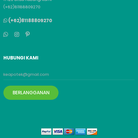
(+62)81188809270
(+62)81188809270
HUBUNGI KAMI
BERLANGGANAN