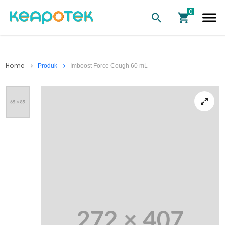
Home
Produk
Imboost Force Cough 60 mL